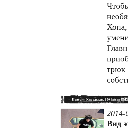
Чтобы
необя
Хопа,
умени
Главн
приоб
трюк 
собст
Новости
: Как сделать 180 hop на BM
2014-
Вид э