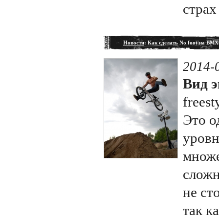
страх
Новости
: Как сделать No foot на BMX
2014-
Вид э
freest
Это о
уровн
множе
сложн
не ст
так к