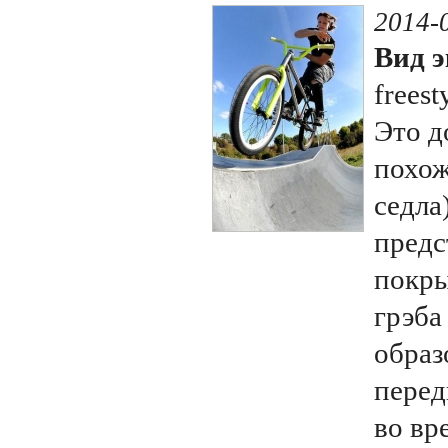
2014-
Вид э
freest
Это д
похож
седла)
предс
покры
грэба
образ
перед
во вр