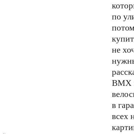
котор
по ул
потом
купит
не хо
нужны
расск
BMX 
велос
в гар
всех 
карти