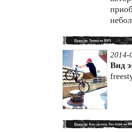
приоб
небол
Новости
: Трюки на BMX
2014-
Вид э
freest
Новости
: Как сделать Tire Grab на 