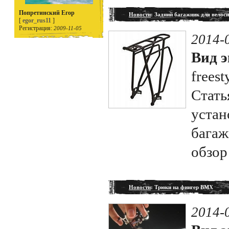
Попретинский Егор
Новости
: Задний багажник для велос
[
egor_rus11
]
Регистрация:
2009-11-05
2014-
Вид э
freest
Стать
устан
багаж
обзор
Новости
: Трюки на фингер BMX
2014-