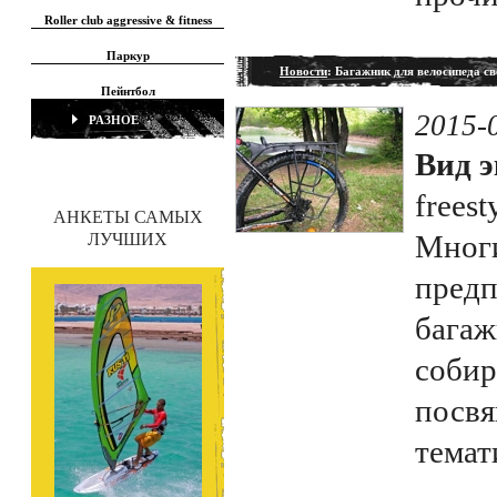
Roller club aggressive & fitness
Паркур
Новости
: Багажник для велосипеда с
Пейнтбол
2015-
РАЗНОЕ
Вид э
freest
АНКЕТЫ САМЫХ
Многи
ЛУЧШИХ
предп
багаж
собир
посвя
темат