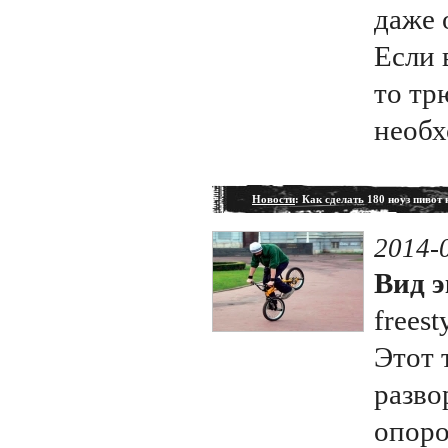
даже 
Если 
то тр
необх
Новости
: Как сделать 180 ноуз пивот
2014-
Вид э
freest
Этот 
разво
опоро