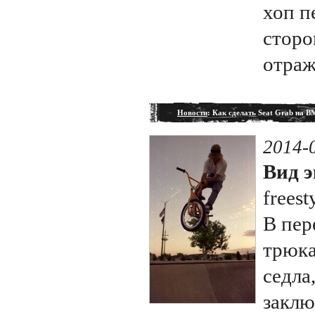
хоп п
сторо
отраж
Новости
: Как сделать Seat Grab на 
2014-
Вид э
freest
В пер
трюка
седла
заклю