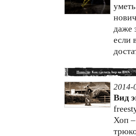
уметь
нович
даже 
если 
доста
Новости
: Как сделать hop на BMX
2014-
Вид э
freest
Хоп –
трюко