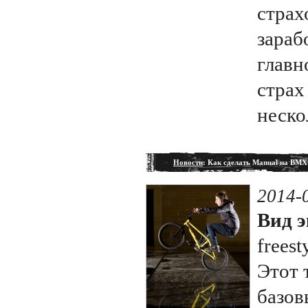
страх
зараб
главн
страх
неско
Новости
: Как сделать Manual на BMX
2014-
Вид э
freest
Этот 
базов