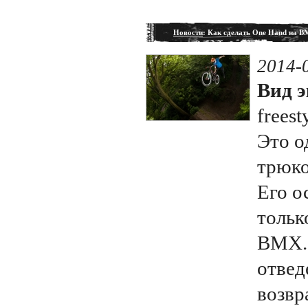
Новости
: Как сделать One Hand на 
2014-
Вид э
freest
Это о
трюко
Его о
тольк
BMX. 
отвед
возвр