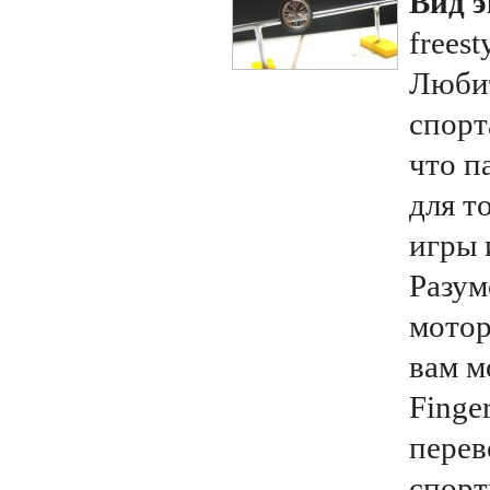
Вид э
freest
Люби
спорт
что п
для т
игры 
Разум
мотор
вам м
Finge
перев
спорт