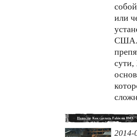
собой
или ч
устан
США.
препя
сути,
основ
котор
сложн
Новости
: Как сделать Fakie на BMX
2014-