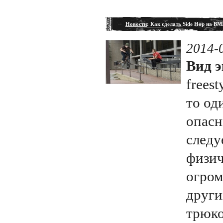
Новости
: Как сделать Side Hop на B
2014-
Вид э
freest
то од
опасн
следу
физич
огром
други
трюко