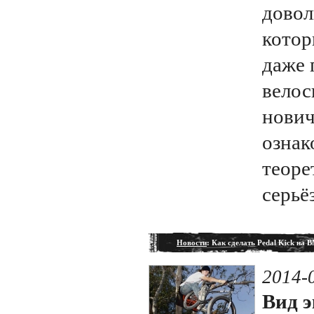
довол
котор
даже
велос
нович
ознак
теоре
серьё
Новости
: Как сделать Pedal Kick на 
2014-
Вид э