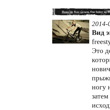
Новости
: Как сделать One footer на 
2014-
Вид э
freest
Это д
котор
нович
прыжк
ногу 
затем
исход