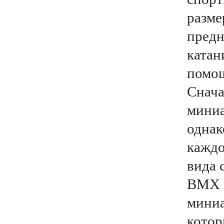
разме
предн
катан
помощ
Снача
миниа
однак
каждо
вида 
BMX п
миниа
котор