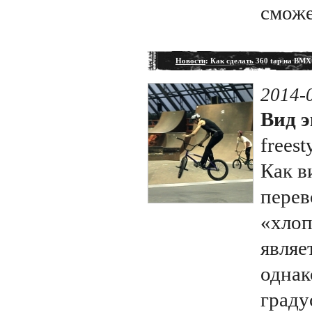
сможе
Новости
: Как сделать 360 tap на BMX
2014-
Вид э
freest
Как в
перев
«хлоп
являе
однак
граду