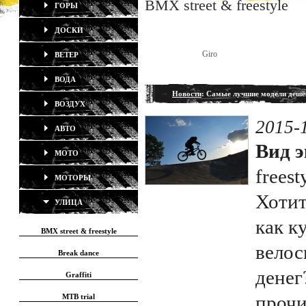
BMX street & freestyle
ГОРЫ
ДОСКИ
Giro
ВЕТЕР
ВОДА
Новости
: Самые лучшие модели деш
ВОЗДУХ
2015-
АВТО
Вид э
МОТО
freest
МОТОРЫ
Хотит
УЛИЦА
как 
BMX street & freestyle
велос
Break dance
денег
Graffiti
прочи
MTB trial