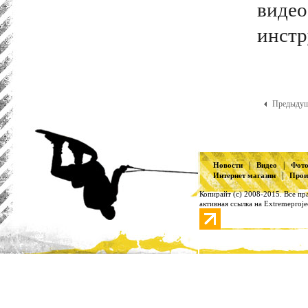
видео
инстр
Предыд
|
|
Новости
Видео
Фот
|
Интернет магазин
Прои
Копирайт (с) 2008-2015. Все п
активная ссылка на Extremeproje