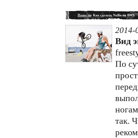
Новости
: Как сделать Nollie на BMX
2014-
Вид э
freest
По су
прост
перед
выпол
ногам
так. 
реком