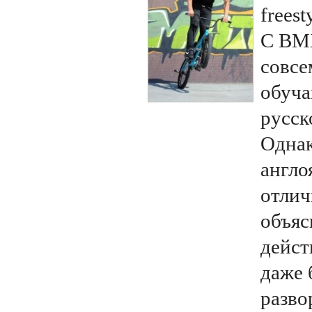
freest
С BMX
совсе
обуча
русск
Однак
англо
отлич
объяс
дейст
даже 
разво