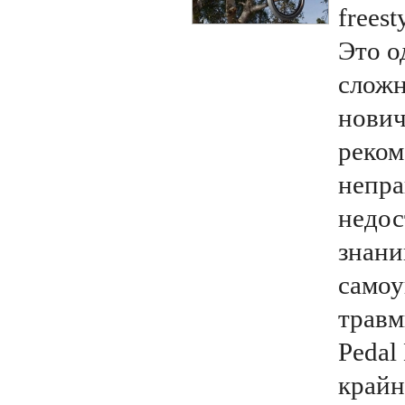
freest
Это о
сложн
нович
реком
непра
недос
знани
самоу
травм
Pedal
крайн