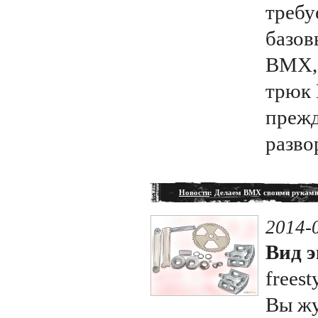
требу
базов
BMX, 
трюк 
прежд
разво
Новости
: Делаем BMX своими рукам
2014-
Вид э
freest
Вы жу