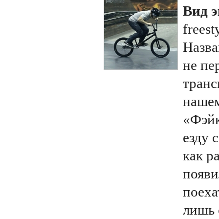
Вид э
freest
Назва
не пе
транс
нашем
«Фэйк
езду 
как р
появи
поеха
лишь 