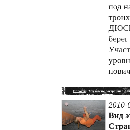
под н
троих
ДЮСШ
берег
Участ
уровн
нович
Новости
: Энтузиасты построили в До
2010-
Вид э
Стран