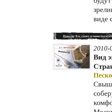
будут
зрели
виде 
Новости
: Кто станет лучшим скалола
2010-
Вид э
Стран
Песко
Cвыше
собер
комфо
Москв