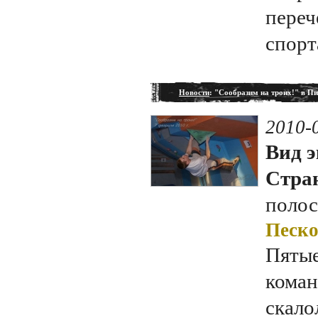
переч
спорт
Новости
: "Сообразим на троих!" в Пи
2010-
Вид э
Стран
полос
Песко
Пятые
коман
скало