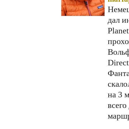
Немец
дал и
Plane
прохо
Вольф
Direct
Фанта
скало
на 3 
всего
маршр