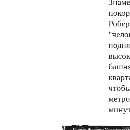
Знам
покор
Робер
"чело
подня
высок
башня
кварт
чтобы
метро
минут
Новости
: Чемпионат Москвы по скал