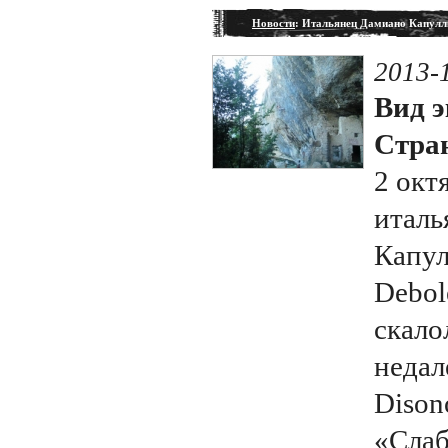
Новости
: Итальянец Дамиано Капулли
2013-
Вид э
Стран
2 окт
италь
Капул
Debol
скало
недал
Dison
«Слаб