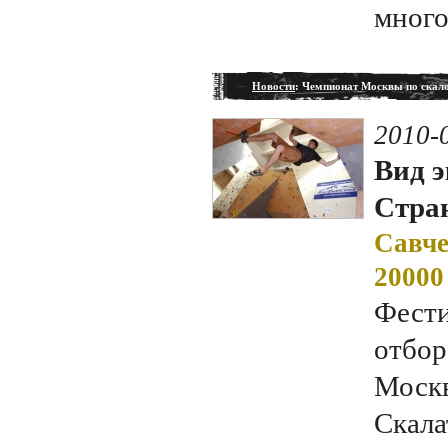
много
Новости
: Чемпионат Москвы по скал
2010-
Вид э
Стран
Савче
20000
Фести
отбор
Москв
Скала