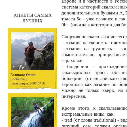
Европе и в частности в Росс
система категорий скалолазных
дополнительными буквами А, В 
АНКЕТЫ САМЫХ
трасса 5с - уже сложнее и так 
ЛУЧШИХ
9b+ (иногда к категории для б
Спортивное скалолазание сего
- лазание на скорость - олимпи
- лазание на трудность - ко
самостоятельно прощелкивае
страховки;
- болдеринг - прохождени
заковыристых трасс, обыч
Беликова Ольга
болдеринг (от английского сл
[
belikova
]
Регистрация:
2008-07-31
зародился как лазание по бол
можно не только вверх, но 
интересная.
Кроме этого, к скалолазани
экстремальные виды, как:
- trad (от слова traditional) - 
лезущий сам должен органи