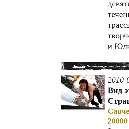
девят
течен
трасс
творч
и Юли
Новости
: Человек-паук покорил новое
2010-
Вид э
Стран
Савче
20000