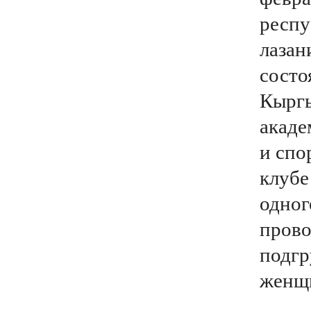
респу
лазан
состо
Кыргы
акаде
и спо
клубе
одног
прово
подгр
женщ