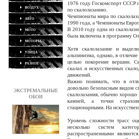
1976 году Госкомспорт СССР 
ВОЗДУХ
по скалолазанию.
Чемпионаты мира по скалолаза
АВТО
1990 года, а Чемпионаты Европ
В 2010 году одна из скалолазн
МОТО
была включена в программу Ол
МОТОРЫ
Хотя скалолазание и выдели
УЛИЦА
альпинизма, однако, в отличие
целью покорение вершин. Се
РАЗНОЕ
скалах и искусственных скал
движений.
Важно понимать, что в отли
довольно безопасным видом сп
ЭКСТРЕМАЛЬНЫЕ
скалолазания, обычно хорошо 
ОБОИ
камней, а точки страхов
стационарными. На искусствен
Уровень сложности трасс оц
несколько систем катег
распространенными являются