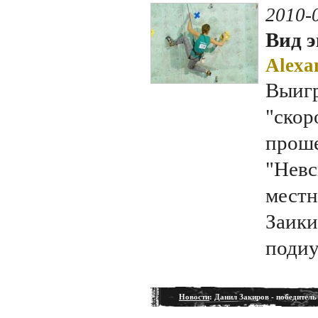
2010-
Вид э
Alexa
Выигр
"скор
проше
"Невс
местн
Заики
подиу
Новости
: Данил Закиров - победител