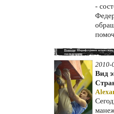
- сос
Федер
обращ
помоч
Новости
: Шарафутдинов затмил всех 
скалолазанию
2010-
Вид э
Стран
Alexa
Сегод
манеж