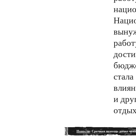
нацио
Наци
вынуж
работ
дости
бюдже
стала
влиян
и дру
отдых
Новости
: Срочная помощь дочке чем