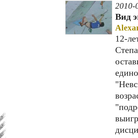
2010-
Вид э
Alexa
12-ле
Степа
остав
едино
"Невс
возра
"подр
выигр
дисци