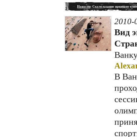
Новости
: Скалолазание признано оли
2010-
Вид э
Стран
Ванк
Alexa
В Ван
прохо
сесс
олимп
приня
спорт