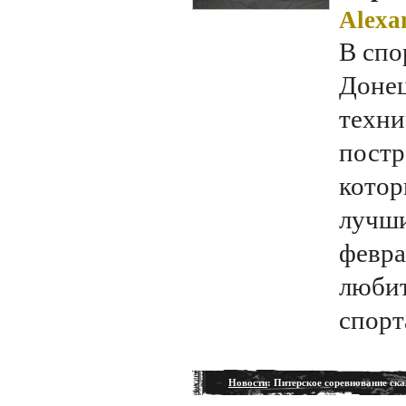
Alexa
В спо
Донец
техни
постр
котор
лучши
февра
любит
спорт
Новости
: Питерское соревнование ск