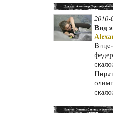
Новости
: Александр Пиратинский о п
2010-
Вид э
Alexa
Вице-
федер
скало
Пират
олимп
скало
Новости
: Зинаида Савкина о первенс