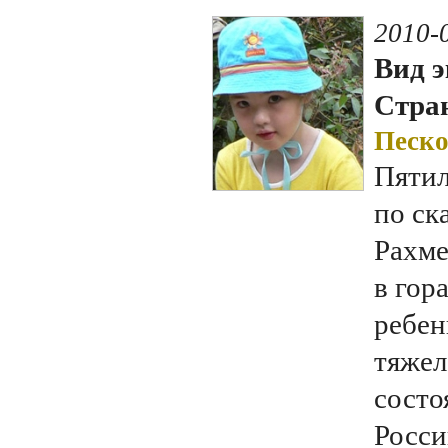
2010-
Вид э
Стран
Песко
Пятил
по ск
Рахме
в гор
ребен
тяжел
состо
Росси