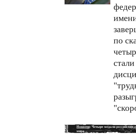
федер
имени
завер
по ск
четыр
стали
дисци
"труд
разыг
"скор
Новости
: Четыре медали российских с
мира