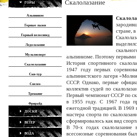
Скалолазание
ГОРЫ
Альпинизм
Скалол
зародивш
Горные лыжи
стране, 
Горный велосипед
Скалола
выдели
Ледолазание
скально
Мультиспорт
альпинизме. Поэтому первыми 
История спортивного скалол
Скалолазание
1947 году первых соревнова
Ски-тур
альпинистского лагеря «Молн
СССР. Однако, первые офици
Спелео
коллектив судей по скалолаза
Треккинг
Первый чемпионат СССР по ск
в 1955 году. С 1967 года п
Фрирайд
ежегодной традицией. В 1969 
ДОСКИ
мастера спорта по скалолазан
сформировалось как вид спорт
ВЕТЕР
В 70-х годах скалолазание
всесоюзные соревнования был
ВОДА