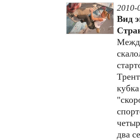
2010-
Вид э
Стран
Межд
скало
старт
Трент
кубка
"скор
спорт
четыр
два с