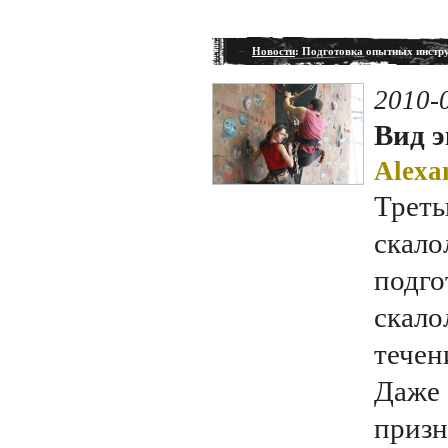
Новости
: Подготовка опытных инстр
2010-
Вид э
Alexa
Треть
скало
подго
скало
течен
Даже 
призн