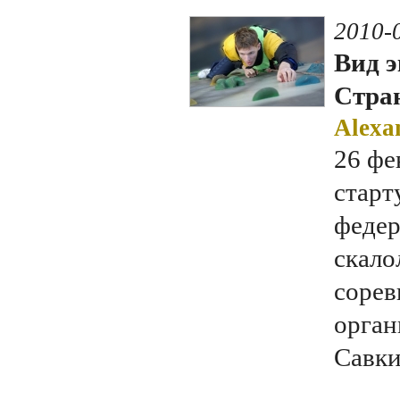
2010-
Вид э
Стран
Alexa
26 фе
старт
федер
скало
сорев
орган
Савки