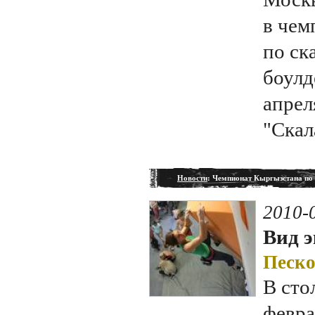
в чем
по ск
боулд
апрел
"Скал
Новости
: Чемпионат Кыргызстана по
2010-
Вид э
Песко
В сто
февра