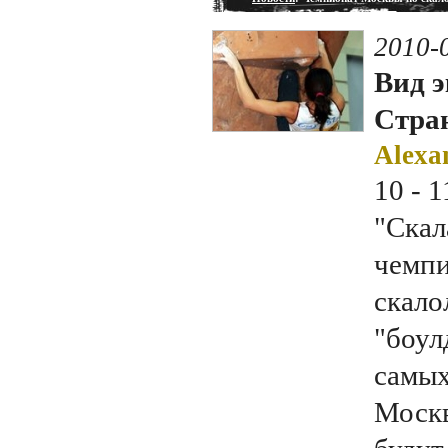
2010-
Вид э
Стран
Alexa
10 - 
"Скал
чемпи
скало
"боул
самых
Москв