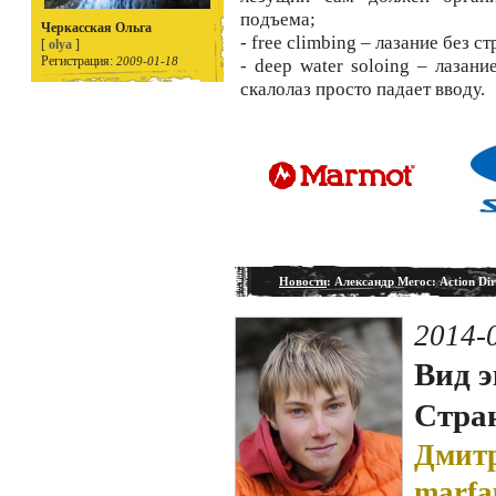
подъема;
Черкасская Ольга
- free climbing – лазание без с
[
olya
]
Регистрация:
2009-01-18
- deep water soloing – лазан
скалолаз просто падает вводу.
Новости
: Александр Мегос: Action Dir
2014-
Вид э
Стран
Дмитр
marfa