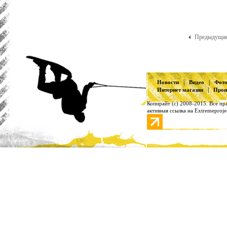
Предыду
|
|
Новости
Видео
Фот
|
Интернет магазин
Прои
Копирайт (с) 2008-2015. Все п
активная ссылка на Extremeproje