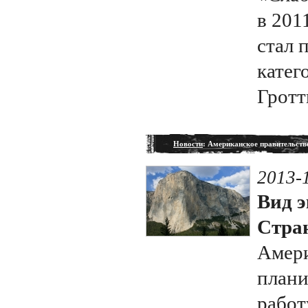
в 201
стал 
катег
Гротт
Новости
: Американское правительств
2013-
Вид э
Стран
Амери
плани
работ