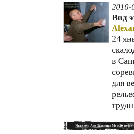
2010-
Вид э
Alexa
24 ян
скало
в Сан
сорев
для в
релье
трудн
Новости
: Аня Заикина: Мои 30 побед 