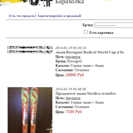
Барахолка
Есть что продать? Зарегистрируйся и продавай!
Брэнд:
Есть картинка
2014-01-19 04:56:54
лыжи Rossignol Radical World Cup sl fis
Цель:
продается
Брэнд:
Rossignol
Каталог:
Горные лыжи » Лыжи
Состояние:
Отличное
20000 Руб.
Цена:
2014-01-19 04:48:00
Продаются лыжи Nordica transfire
Цель:
продается
Каталог:
Горные лыжи » Лыжи
Состояние:
Отличное
7500 Руб.
Цена: