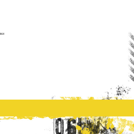
нки
.