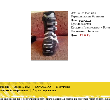
2014-01-14 09:44:50
Горнолыжные ботинки
Цель:
продается
Брэнд:
Salomon
Каталог:
Горные лыжи » Боти
Состояние:
Отличное
3000 Руб.
Цена:
|
|
|
ографии
Экстремалы
БАРАХОЛКА
Попутчики
|
зводители снаряжения
Страны и регионы
ава защищены. При републикации материалов активная ссылка на Extremeproject обязательна