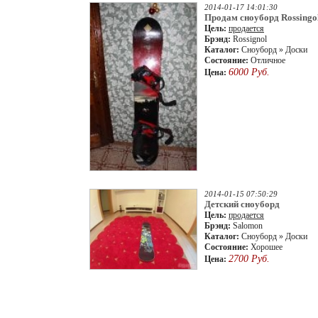
2014-01-17 14:01:30
Продам сноуборд Rossingol
Цель:
продается
Брэнд:
Rossignol
Каталог:
Сноуборд » Доски
Состояние:
Отличное
6000 Руб.
Цена:
2014-01-15 07:50:29
Детский сноуборд
Цель:
продается
Брэнд:
Salomon
Каталог:
Сноуборд » Доски
Состояние:
Хорошее
2700 Руб.
Цена: