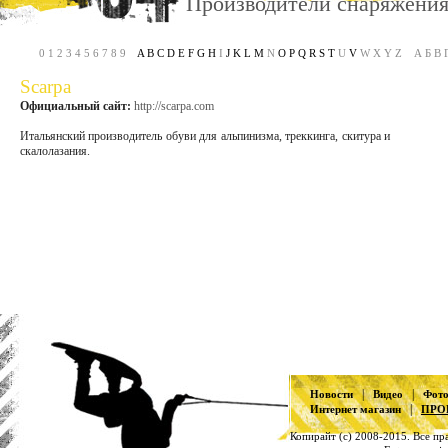
Производители снаряжени
0 1 2 3 4 5 6 7 8 9
A
B
C
D
E
F
G
H
I
J
K
L
M
N
O
P
Q
R
S
T
U
V
W X Y Z А Б В Г 
Scarpa
Официальный сайт:
http://scarpa.com
Итальянский производитель обуви для альпинизма, треккинга, скитура и
скалолазания.
|
|
Новости
Видео
Фот
|
Интернет магазин
ПРО
Копирайт (с) 2008-2015. Все п