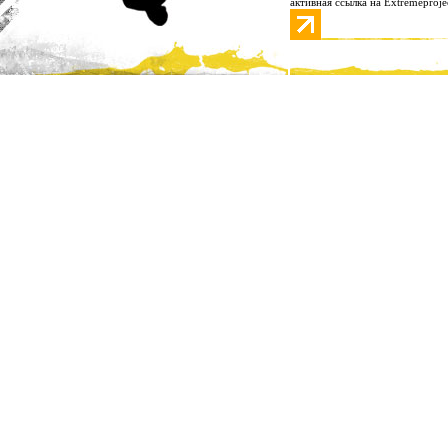
активная ссылка на Extremeproje