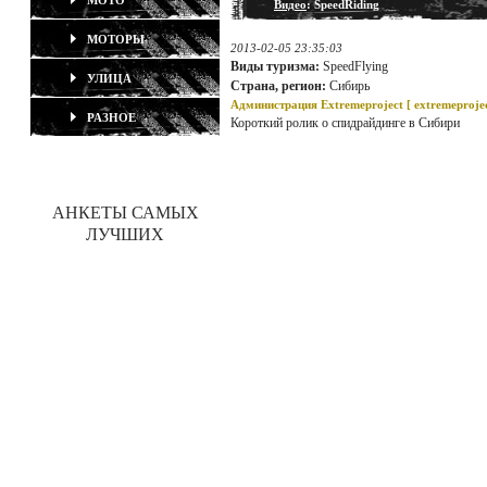
МОТО
Видео
: SpeedRiding
МОТОРЫ
2013-02-05 23:35:03
Виды туризма:
SpeedFlying
УЛИЦА
Страна, регион:
Сибирь
Администрация Extremeproject [
extremeproje
РАЗНОЕ
Короткий ролик о спидрайдинге в Сибири
АНКЕТЫ САМЫХ
ЛУЧШИХ