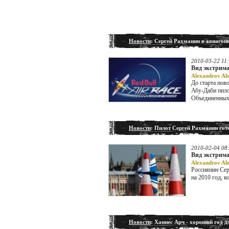
Новости
: Сергей Рахманин в авиагонк
2010-03-22 11
Вид экстрима
Alexandrov Al
До старта ново
Абу-Даби пило
Объединенных
Новости
: Пилот Сергей Рахманин гото
2010-02-04 08
Вид экстрима
Alexandrov Al
Россиянин Сер
на 2010 год, к
Новости
: Ханнес Арч - хороший год 