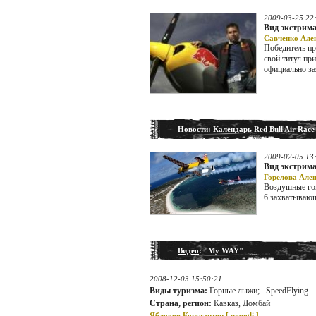
2009-03-25 22
Вид экстрима
Савченко Але
Победитель пр
свой титул пр
официально за
Новости
: Календарь Red Bull Air Race
2009-02-05 13
Вид экстрима
Горелова Ален
Воздушные гон
6 захватывающ
Видео
: "My WAY"
2008-12-03 15:50:21
Виды туризма:
Горные лыжи; SpeedFlying
Страна, регион:
Кавказ, Домбай
Яблоков Константин [
mougli
]