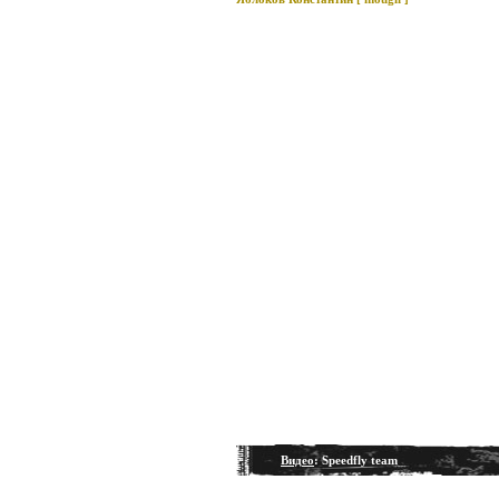
Видео
: Speedfly team