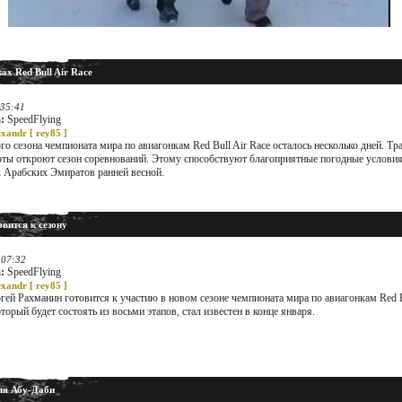
ах Red Bull Air Race
:35:41
:
SpeedFlying
exandr [
rey85
]
го сезона чемпионата мира по авиагонкам Red Bull Air Race осталось несколько дней. Тр
ты откроют сезон соревнований. Этому способствуют благоприятные погодные условия
 Арабских Эмиратов ранней весной.
вится к сезону
:07:32
:
SpeedFlying
exandr [
rey85
]
гей Рахманин готовится к участию в новом сезоне чемпионата мира по авиагонкам Red B
оторый будет состоять из восьми этапов, стал известен в конце января.
для Абу-Даби