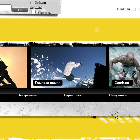
Забыли
пароль?
ГЛАВНАЯ
|
Узнавать
Экстремалы
Барахолка
Попутчики