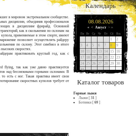
Календарь
никшее в мировом экстремальном сообществе.
льных дисциплин, объединив профессионалов
кующих в дисциплине фрирайд. Основной
траекторий, как в скольжении по склонам на
 купола, применяемые в этом спорте, имеют
снаряжение позволяет осуществлять райдеру
ольжения по склону. Этот симбиоз в итоге
 высоких скоростях.
айдерам практиковать круглый год, как с
d flying, так как уже давно практикуется
етов над бесснежными горными склонами. В
то есть с ног. Такая практика имеет свои
Каталог товаров
лотирование скоростных куполов требует от
.
Горные лыжи
Лыжи [
31
]
Ботинки [
69
]