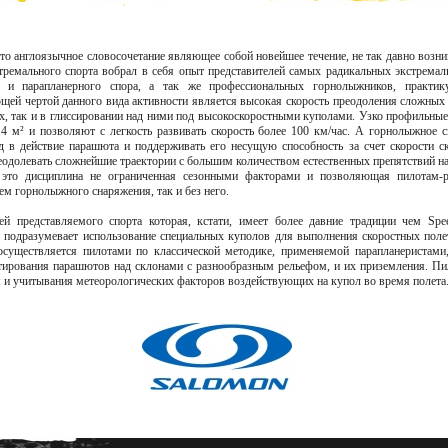
 это англоязычное словосочетание являющее собой новейшее течение, не так давно воз
тремального спорта вобрал в себя опыт представителей самых радикальных экстрема
 и парапланерного спора, а так же профессиональных горнолыжников, практи
щей чертой данного вида активности является высокая скорость преодоления сложных 
, так и в глиссировании над ними под высокоскоростными куполами. Узко профильные
4 м² и позволяют с легкость развивать скорость более 100 км/час. А горнолыжное 
 в действие парашюта и поддерживать его несущую способность за счет скорости ск
еодолевать сложнейшие траектории с большим количеством естественных препятствий на
g это дисциплина не ограниченная сезонными факторами и позволяющая пилотам-р
ем горнолыжного снаряжения, так и без него.
ей представляемого спорта которая, кстати, имеет более давние традиции чем Sрee
 подразумевает использование специальных куполов для выполнения скоростных пол
существляется пилотами по классической методике, применяемой парапланеристами, 
тирования парашютов над склонами с разнообразным рельефом, и их приземления. Пи
 и учитывания метеорологических факторов воздействующих на купол во время полета