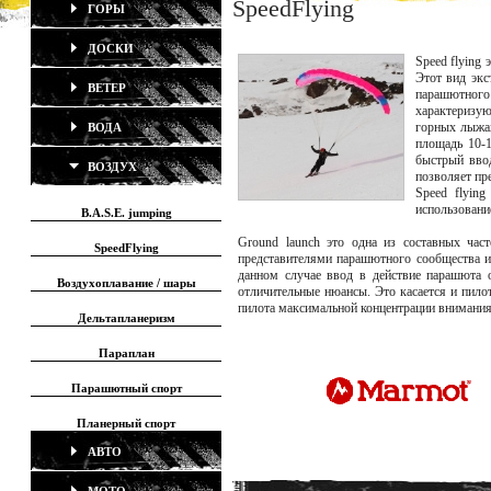
SpeedFlying
ГОРЫ
ДОСКИ
Sрeed flying
Этот вид экс
ВЕТЕР
парашютного
характеризую
горных лыжах
ВОДА
площадь 10-1
быстрый ввод
ВОЗДУХ
позволяет пр
Speed flyin
использовани
B.A.S.E. jumping
Ground launch это одна из составных част
SpeedFlying
представителями парашютного сообщества и
данном случае ввод в действие парашюта о
Воздухоплавание / шары
отличительные нюансы. Это касается и пило
пилота максимальной концентрации внимания
Дельтапланеризм
Параплан
Парашютный спорт
Планерный спорт
АВТО