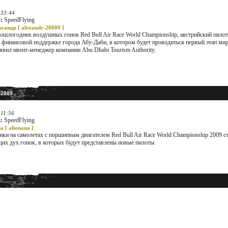
:33:44
:
SpeedFlying
ксандр [
alexandr-20000
]
ошлогодних воздушных гонок Red Bull Air Race World Championship, австрийский пилот
и финансовой поддержке города Абу-Даби, в котором будет проводиться первый этап ми
явил ивент-менеджер компании Abu Dhabi Tourism Authority.
 2009
:11:56
:
SpeedFlying
а [
alionaua
]
ки на самолетах с поршневым двигателем Red Bull Air Race World Championship 2009 с
их дух гонок, в которых будут представлены новые пилоты.