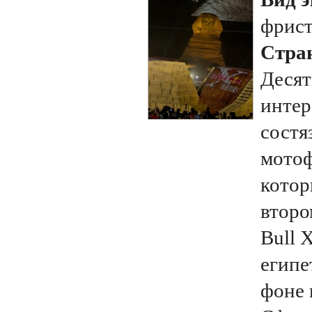
фрис
Стран
Десят
интер
состя
мотоф
котор
второ
Bull 
египе
фоне 