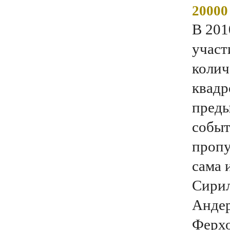
20000
В 201
участ
колич
квадр
преды
событ
пропу
сама 
Сирил
Андер
Ферхо