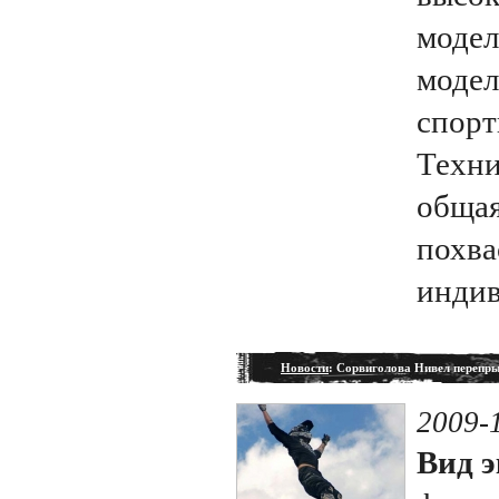
модел
модел
спорт
Техни
общая
похва
индив
Новости
: Сорвиголова Нивел перепры
2009-
Вид э