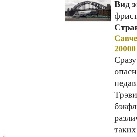
Вид э
фрис
Стран
Савче
20000
Сразу
опасн
недав
Трэви
бэкфл
разли
таких