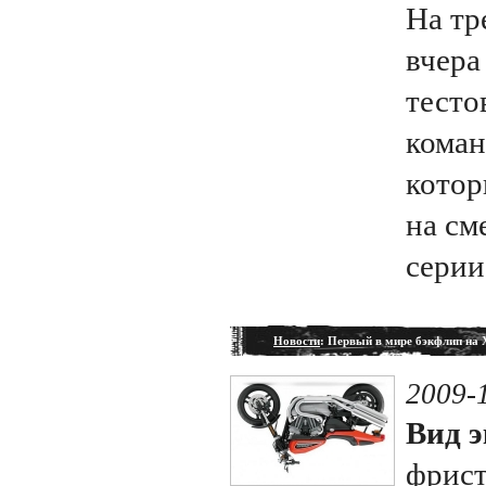
На тр
вчера
тесто
коман
котор
на см
серии
Новости
: Первый в мире бэкфлип на 
2009-
Вид э
фрис