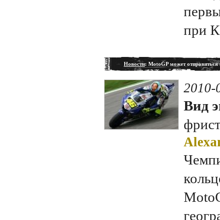
первы
при К
Новости
: MotoGP может отправиться
2010-
Вид э
фрис
Alexa
Чемпи
кольц
Moto
геогр