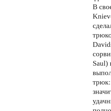
В сво
Kniev
сдела
трюко
David
сорви
Saul)
выпол
трюк:
значи
удачн
полно