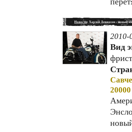
перет
Новости
: Харлей Девидсон - новый м
2010-
Вид э
фрис
Стран
Савче
20000
Амери
Энсло
новый