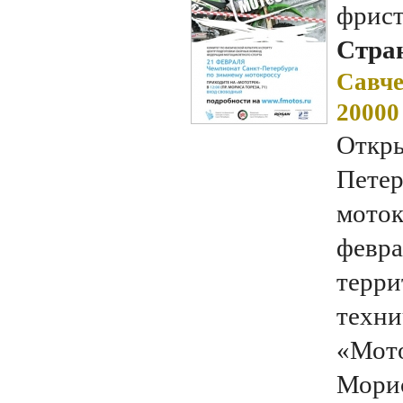
фрис
Стран
Савче
20000
Откры
Петер
моток
февра
терри
техни
«Мото
Морис