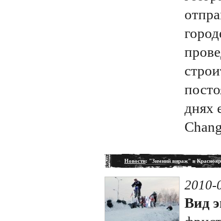
отпра
город
прове
строи
посто
днях 
Changi
Новости
: "Зимний вираж" в Краснояр
2010-
Вид э