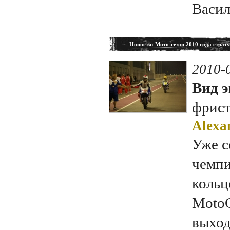
Васил
Новости
: Мото-сезон 2010 года страту
2010-
Вид э
фрис
Alexa
Уже с
чемпи
кольц
MotoG
выход