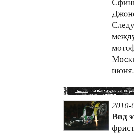
Сфинк
Джонс
Следу
между
мотоф
Москв
июня.
Новости
: Red Bull X-Fighters 2010: раз,
2010-
Вид э
фрис