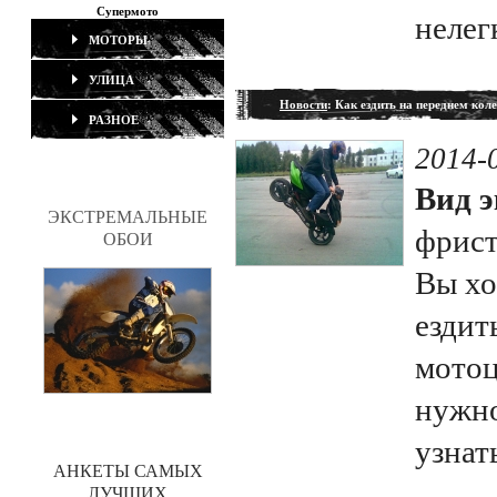
Супермото
нелег
МОТОРЫ
УЛИЦА
Новости
: Как ездить на переднем кол
РАЗНОЕ
2014-
Вид э
ЭКСТРЕМАЛЬНЫЕ
фрис
ОБОИ
Вы хо
ездит
мотоц
нужно
узнать
АНКЕТЫ САМЫХ
ЛУЧШИХ