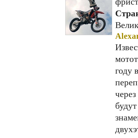
фрис
Стран
Велик
Alexa
Извес
мотот
году 
переп
через
будут
знаме
двухэ