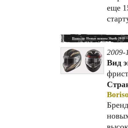
еще 1
старт
Новости
: Новые шлемы Shark-2010 –
2009-
Вид э
фрис
Стран
Boriso
Бренд
новых
высок