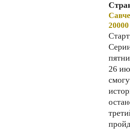
Стран
Савче
20000
Старт
Серии
пятни
26 ию
смогу
истор
остан
трети
пройд