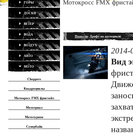
Мотокросс FMX фриста
ГОРЫ
ДОСКИ
ВЕТЕР
ВОДА
Новости
: Дрифт на мотоцикле
ВОЗДУХ
2014-
АВТО
Вид э
МОТО
фрис
Choppers
Движе
Квадроциклы
занос
Мотокросс FMX фристайл
захв
Мототриал
экстр
Мототуризм
назва
Супербайк