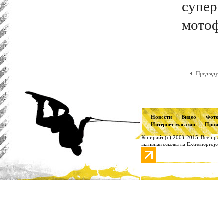
супер
мотоф
Преды
|
|
Новости
Видео
Фот
|
Интернет магазин
Прои
Копирайт (с) 2008-2015. Все п
активная ссылка на Extremeproje