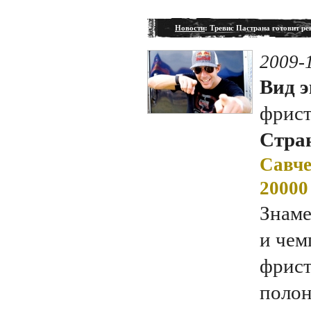
Новости
: Тревис Пастрана готовит 
2009-
Вид э
фрис
Стран
Савче
20000
Знам
и чем
фрист
полон