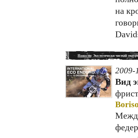
на кр
говор
David
Новости
: Экологически чистый эндуро
2009-
Вид э
фрис
Boriso
Межд
федер