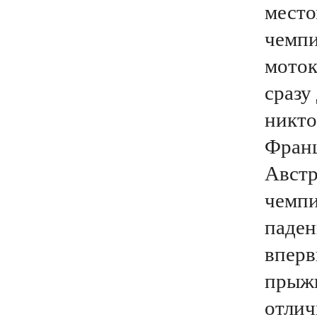
место
чемпи
моток
сразу
никто
Франц
Австр
чемпи
паден
вперв
прыжк
отлич