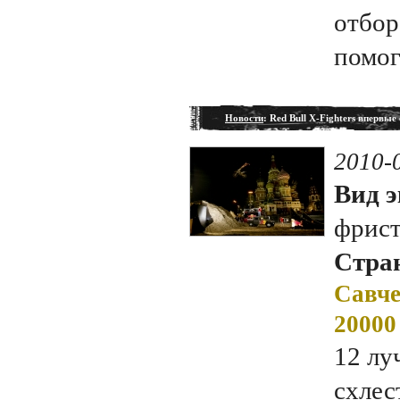
отбор
помог
Новости
: Red Bull X-Fighters впервые
2010-
Вид э
фрис
Стран
Савче
20000
12 лу
схлес