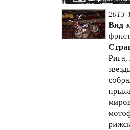
Новости
: Ночь прыжков в Риге - мот
2013-
Вид э
фрис
Стран
Рига,
звезд
собра
прыжк
миров
мотоф
рижск