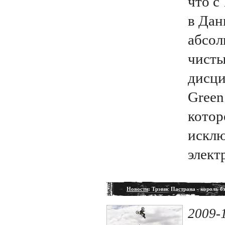
что с
в Дан
абсол
чисты
дисци
Green
котор
искл
элект
Новости
: Трэвис Пастрана - король б
2009-