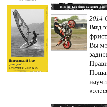
Новости
: Как ездить на заднем колес
2014-
Вид э
фрис
Вы ме
задне
Попретинский Егор
Прави
[
egor_rus11
]
Регистрация:
2009-11-05
Пошаг
научи
колес