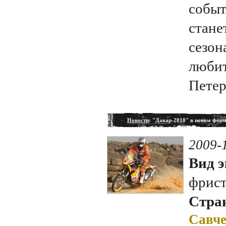
событ
стане
сезон
любит
Петер
Новости
: "Дакар-2010" в новом форм
2009-
Вид э
фрис
Стран
Савче