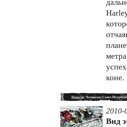
дальн
Harle
котор
отчая
плане
метра
успех
коне.
Новости
: Чемпионат Санкт-Петербург
2010-
Вид э