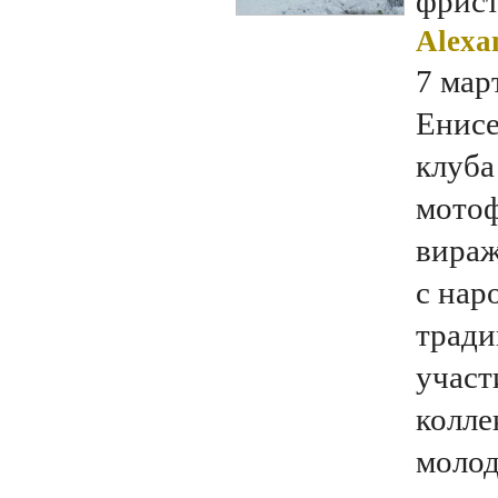
фрис
Alexa
7 мар
Енисе
клуба
мотоф
вираж
с нар
тради
участ
колле
молод