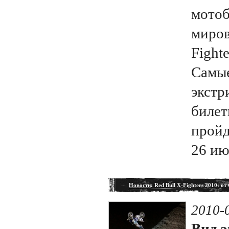
мотоб
миров
Fight
Самые
экстр
билет
пройд
26 ию
Новости
: Red Bull X-Fighters 2010: 
2010-
Вид э