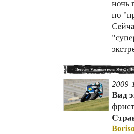
ночь 
по "п
Сейча
"супе
экстр
Новости
: Успешные тесты Moto2 в И
2009-
Вид э
фрис
Стран
Boriso