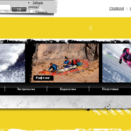
Забыли
пароль?
ГЛАВНАЯ
|
Узнавать
Экстремалы
Барахолка
Попутчики