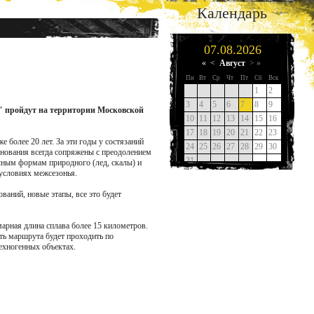
Календарь
" пройдут на территории Московской
 более 20 лет. За эти годы у состязаний
евнования всегда сопряжены с преодолением
ным формам природного (лед, скалы) и
 условиях межсезонья.
аний, новые этапы, все это будет
арная длина сплава более 15 километров.
ть маршрута будет проходить по
ехногенных объектах.