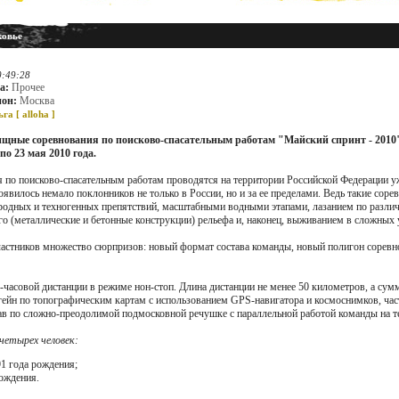
ковье
0:49:28
а:
Прочее
ион:
Москва
ьга [
alloha
]
щные соревнования по поисково-спасательным работам "Майский спринт - 2010
 по 23 мая 2010 года.
 по поисково-спасательным работам проводятся на территории Российской Федерации уже
появилось немало поклонников не только в России, но и за ее пределами. Ведь такие сор
одных и техногенных препятствий, масштабными водными этапами, лазанием по различ
го (металлические и бетонные конструкции) рельефа и, наконец, выживанием в сложных
частников множество сюрпризов: новый формат состава команды, новый полигон соревнов
часовой дистанции в режиме нон-стоп. Длина дистанции не менее 50 километров, а сумм
огейн по топографическим картам с использованием GPS-навигатора и космоснимков, час
лав по сложно-преодолимой подмосковной речушке с параллельной работой команды на т
четырех человек:
1 года рождения;
рождения.