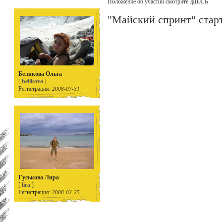
Положение об участии смотрите
ЗДЕСЬ
"Майский спринт" стар
Беликова Ольга
[
belikova
]
Регистрация:
2008-07-31
Гуськова Лира
[
lira
]
Регистрация:
2008-02-25