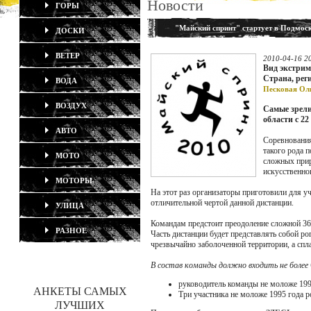
Новости
ГОРЫ
"Майский спринт" стартует в Подмос
ДОСКИ
ВЕТЕР
2010-04-16 2
Вид экстрим
Страна, рег
ВОДА
Песковая Ол
ВОЗДУХ
Самые зрели
области с 22
АВТО
Соревнования
такого рода 
МОТО
сложных прир
искусственно
МОТОРЫ
На этот раз организаторы приготовили для у
отличительной чертой данной дистанции.
УЛИЦА
Командам предстоит преодоление сложной 36-
РАЗНОЕ
Часть дистанции будет представлять собой р
чрезвычайно заболоченной территории, а сп
В состав команды должно входить не более 
руководитель команды не моложе 199
АНКЕТЫ САМЫХ
Три участника не моложе 1995 года 
ЛУЧШИХ