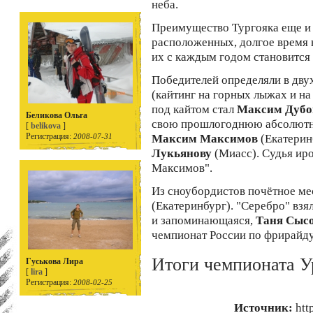
неба.
Преимущество Тургояка еще и в
расположенных, долгое время 
их с каждым годом становится 
Победителей определяли в дву
(кайтинг на горных лыжах и н
под кайтом стал
Максим Дубо
Беликова Ольга
свою прошлогоднюю абсолютн
[
belikova
]
Регистрация:
2008-07-31
Максим Максимов
(Екатерин
Лукьянову
(Миасс). Судья ир
Максимов".
Из сноубордистов почётное ме
(Екатеринбург). "Серебро" взя
и запоминающаяся,
Таня Сыс
чемпионат России по фрирайду
Итоги чемпионата У
Гуськова Лира
[
lira
]
Регистрация:
2008-02-25
Источник:
htt