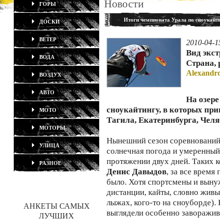
Новости
ГОРЫ
Итоги чемпионата Урала по сноукайт
ДОСКИ
ВЕТЕР
2010-04-1
Вид экс
ВОДА
Страна, 
Alexandro
ВОЗДУХ
АВТО
На озер
сноукайтингу, в которых пр
МОТО
Тагила, Екатеринбурга, Чел
МОТОРЫ
Нынешний сезон соревнований 
УЛИЦА
солнечная погода и умеренный
протяжении двух дней. Таких 
РАЗНОЕ
Денис Давыдов
, за все врем
было. Хотя спортсмены и выну
дистанции, кайты, словно живы
лыжах, кого-то на сноуборде).
АНКЕТЫ САМЫХ
выглядели особенно заворажив
ЛУЧШИХ