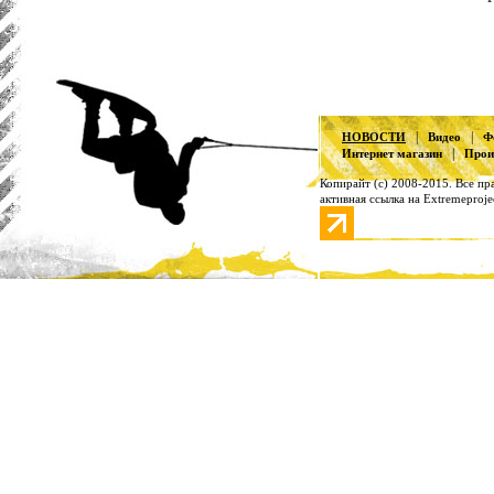
|
|
НОВОСТИ
Видео
Ф
|
Интернет магазин
Прои
Копирайт (с) 2008-2015. Все п
активная ссылка на Extremeproje