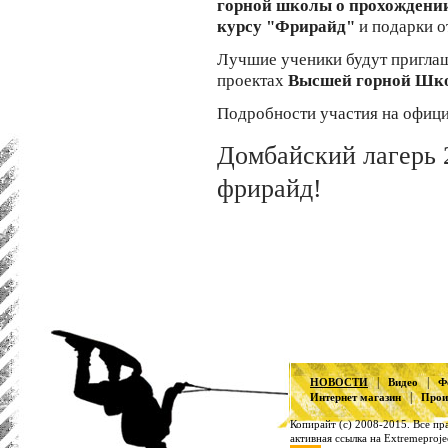
горной школы о прохождении
курсу "Фрирайд"
и подарки о
Лучшие ученики будут приглаш
проектах
Высшей горной Шко
Подробности участия на официа
Домбайский лагерь 
фрирайд!
|
|
НОВОСТИ
Видео
Ф
|
Интернет магазин
Прои
Копирайт (с) 2008-2015. Все п
активная ссылка на Extremeproje