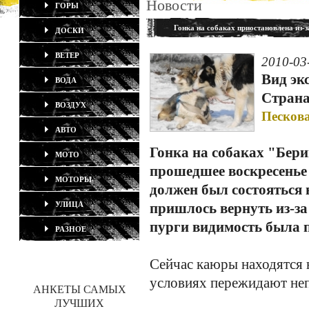
Новости
ГОРЫ
Гонка на собаках приостановлена из-
ДОСКИ
ВЕТЕР
2010-03
Вид эк
ВОДА
Страна
ВОЗДУХ
Песков
АВТО
Гонка на собаках "Бери
МОТО
прошедшее воскресенье
МОТОРЫ
должен был состояться 
УЛИЦА
пришлось вернуть из-за
пурги видимость была п
РАЗНОЕ
Сейчас каюры находятся 
условиях пережидают неп
АНКЕТЫ САМЫХ
ЛУЧШИХ