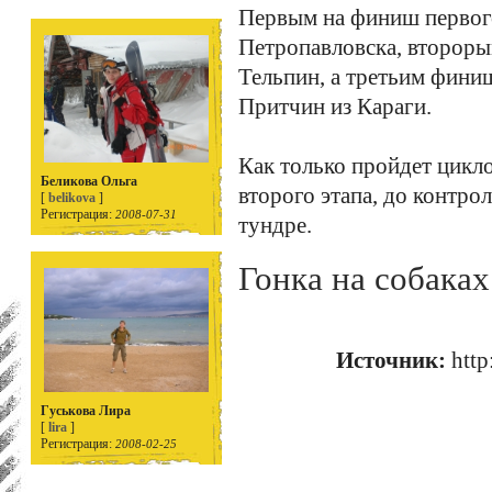
Первым на финиш первого
Петропавловска, второры
Тельпин, а третьим фин
Притчин из Караги.
Как только пройдет цикло
Беликова Ольга
второго этапа, до контро
[
belikova
]
Регистрация:
2008-07-31
тундре.
Гонка на собаках
Источник:
http
Гуськова Лира
[
lira
]
Регистрация:
2008-02-25