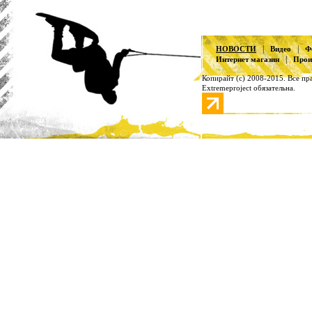
|
|
НОВОСТИ
Видео
Ф
|
Интернет магазин
Прои
Копирайт (с) 2008-2015. Все пр
Extremeproject обязательна.