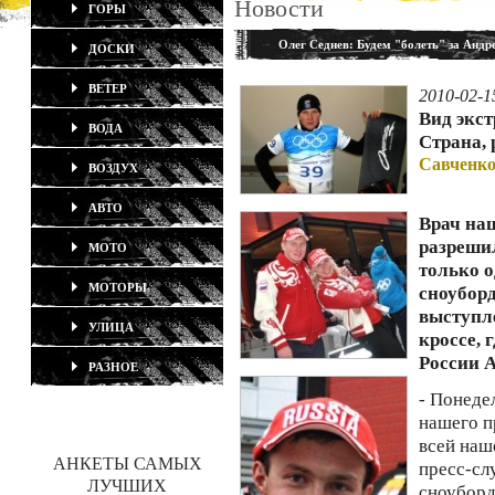
Новости
ГОРЫ
Олег Седнев: Будем "болеть" за Анд
ДОСКИ
ВЕТЕР
2010-02-1
Вид экс
ВОДА
Страна, 
Савченко
ВОЗДУХ
АВТО
Врач на
разреши
МОТО
только о
МОТОРЫ
сноубор
выступл
УЛИЦА
кроссе, 
России 
РАЗНОЕ
- Понеде
нашего п
всей наш
АНКЕТЫ САМЫХ
пресс-сл
ЛУЧШИХ
сноубор