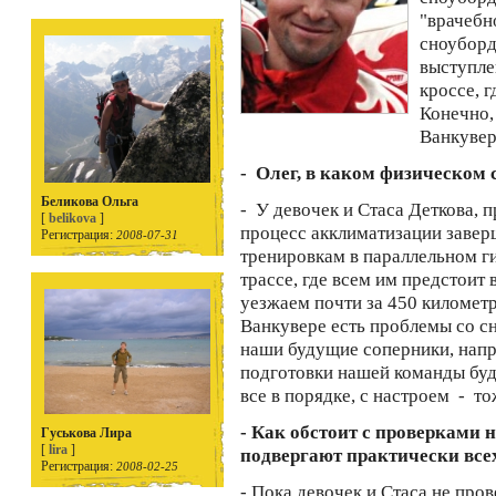
"врачебн
сноуборд
выступле
кроссе, 
Конечно,
Ванкувер
- Олег, в каком физическом 
Беликова Ольга
- У девочек и Стаса Деткова, 
[
belikova
]
процесс акклиматизации заверш
Регистрация:
2008-07-31
тренировкам в параллельном ги
трассе, где всем им предстоит
уезжаем почти за 450 километр
Ванкувере есть проблемы со с
наши будущие соперники, напр
подготовки нашей команды буде
все в порядке, с настроем - то
- Как обстоит с проверками 
Гуськова Лира
[
lira
]
подвергают практически все
Регистрация:
2008-02-25
- Пока девочек и Стаса не пров