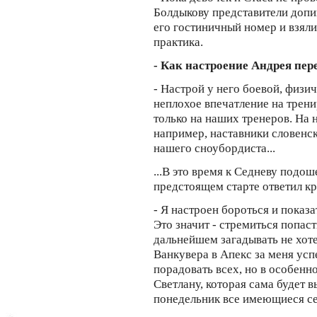
Болдыкову представители допин
его гостиничный номер и взял
практика.
- Как настроение Андрея пер
- Настрой у него боевой, физи
неплохое впечатление на трени
только на наших тренеров. На 
например, наставники словен
нашего сноубордиста...
...В это время к Седневу подо
предстоящем старте ответил кр
- Я настроен бороться и показа
Это значит - стремиться попас
дальнейшем загадывать не хотел
Ванкувера в Апекс за меня усп
порадовать всех, но в особенн
Светлану, которая сама будет в
понедельник все имеющиеся се