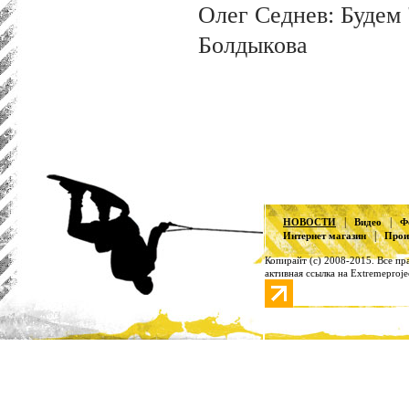
Олег Седнев: Будем 
Болдыкова
|
|
НОВОСТИ
Видео
Ф
|
Интернет магазин
Прои
Копирайт (с) 2008-2015. Все п
активная ссылка на Extremeproje