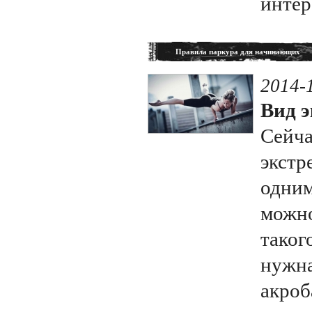
интер
Правила паркура для начинающих
2014-
Вид э
Сейча
экстр
одним
можно
таког
нужна
акроб