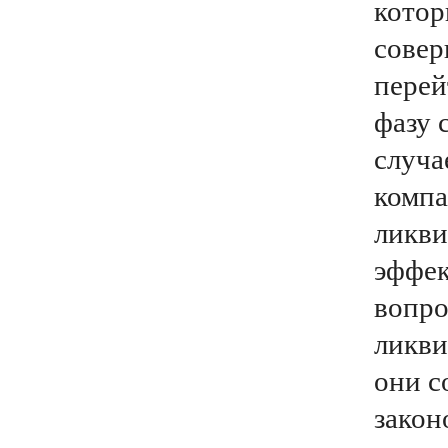
котор
совер
перей
фазу 
случа
компа
ликви
эффек
вопро
ликви
они с
закон