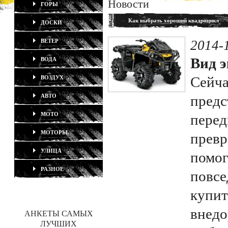
Новости
ГОРЫ
Как выбрать хороший квадроцикл
ДОСКИ
ВЕТЕР
2014-
Вид э
ВОДА
Сейча
ВОЗДУХ
АВТО
предс
МОТО
перед
МОТОРЫ
превр
УЛИЦА
помог
РАЗНОЕ
повсе
купит
внедо
АНКЕТЫ САМЫХ
ЛУЧШИХ