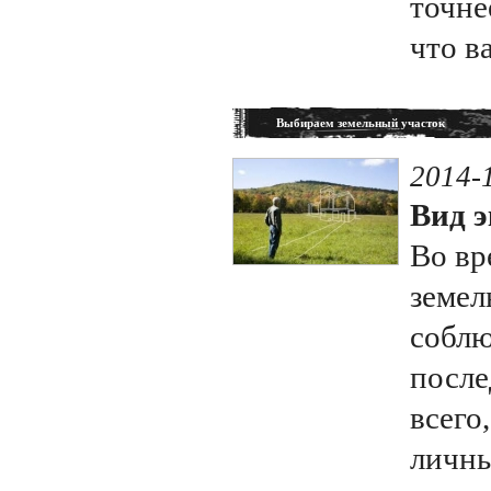
точне
что в
Выбираем земельный участок
2014-
Вид э
Во вр
земел
соблю
после
всего
личны