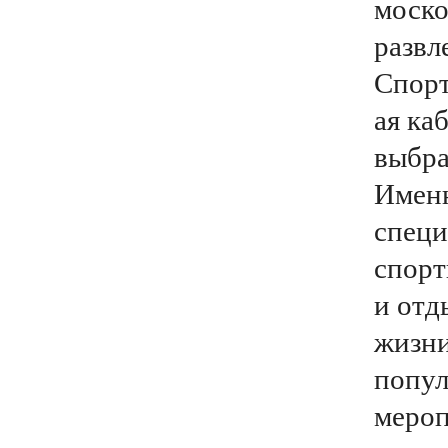
моско
развл
Спорт
ая ка
выбра
Имен
специ
спорт
и отд
жизни
попул
мероп