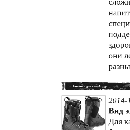
сложн
напит
специ
подде
здоро
они л
разны
Ботинки для сноуборда
2014-
Вид э
Для к