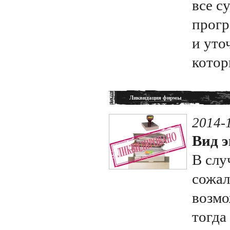
все с
прогр
и уто
котор
Ликвидация фирмы
2014-
Вид э
В слу
сожал
возмо
тогда