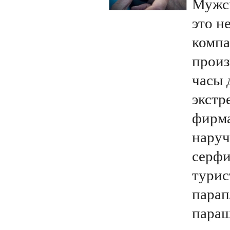
Мужск
это не
компа
произ
часы 
экстр
фирма
наруч
серфи
турис
парап
параш