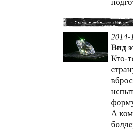
подго
У каждого свой экстрим в Израиле
2014-
Вид э
Кто-т
стран
вброс
испыт
форму
А ком
болде