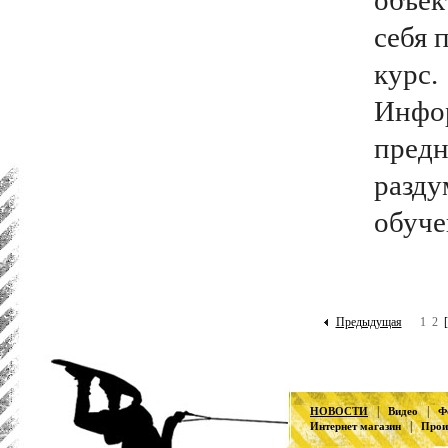
объек
себя 
курс.
Инфор
предн
разду
обуче
Предыдущая
1
2
[
|
|
НОВОСТИ
Видео
Ф
|
Интернет магазин
Прои