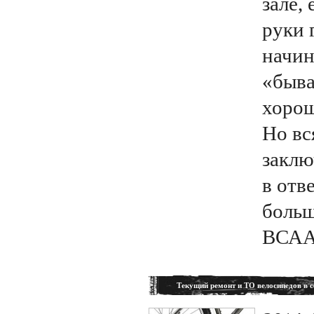
зале,
руки 
начин
«быва
хорош
Но вс
заклю
в отв
больш
ВСАА
Текущий ремонт и ТО велосипедов в 