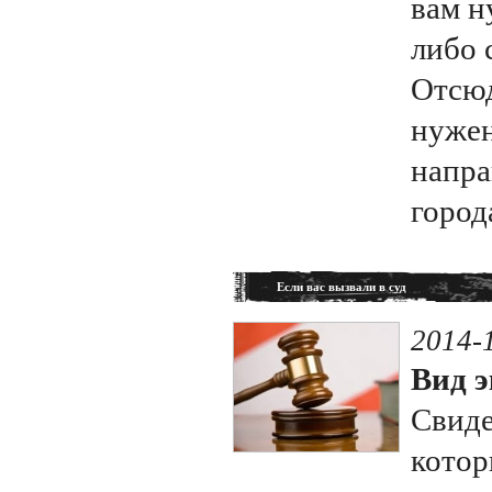
вам н
либо 
Отсюд
нужен
напра
город
Если вас вызвали в суд
2014-
Вид э
Свиде
котор