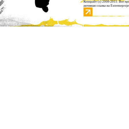
Копирайт (с) 2008-2015. Все п
активная ссылка на Extremeproje