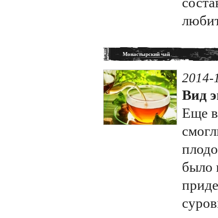
соста
любит
Монастырский чай
2014-
Вид э
Еще в
смогл
плодо
было 
приде
суров