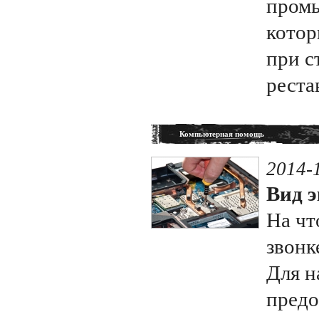
пром
котор
при с
реста
Компьютерная помощь
2014-
Вид э
На чт
звонк
Для н
предо