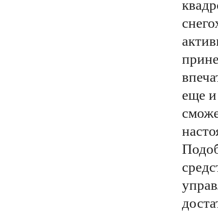
квадр
снего
актив
прине
впеча
еще и
сможе
насто
Подо
средс
управ
доста