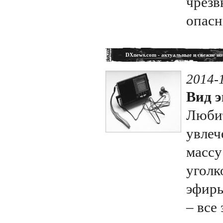
чрезв
опасн
DXnews.com - актуальные и свежие но
2014-
Вид э
Любит
увлеч
массу
уголк
эфиры
– все