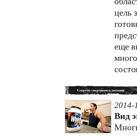
облас
цель 
готов
предс
еще в
много
состо
Секреты спортивного питания
2014-
Вид э
Многи