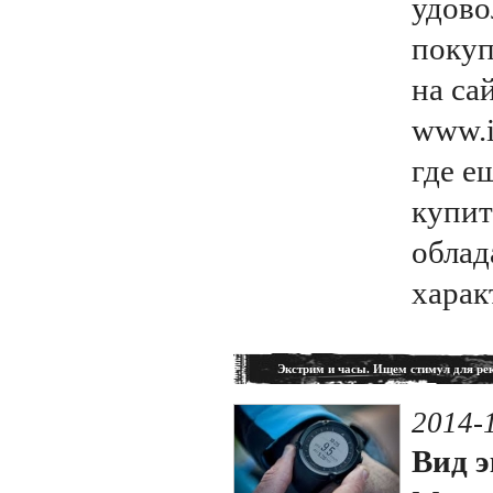
удово
покуп
на са
www.i
где е
купит
обла
харак
Экстрим и часы. Ищем стимул для ре
2014-1
Вид э