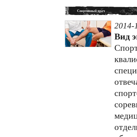
Спортивный врач
2014-
Вид э
Спорт
квал
специ
отвеч
спорт
сорев
медиц
отде