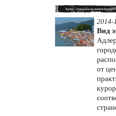
Адлер – отдыхаем на южном курорте 
2014-
Вид э
Адлер
город
распо
от це
практ
курор
соотв
стран