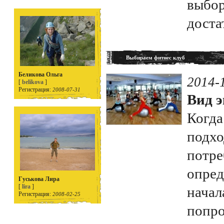
выбор
доста
Выбираем фитнес клуб
Беликова Ольга
2014-
[
belikova
]
Регистрация:
2008-07-31
Вид э
Когда
подхо
потре
опред
Гуськова Лира
[
lira
]
начал
Регистрация:
2008-02-25
попро