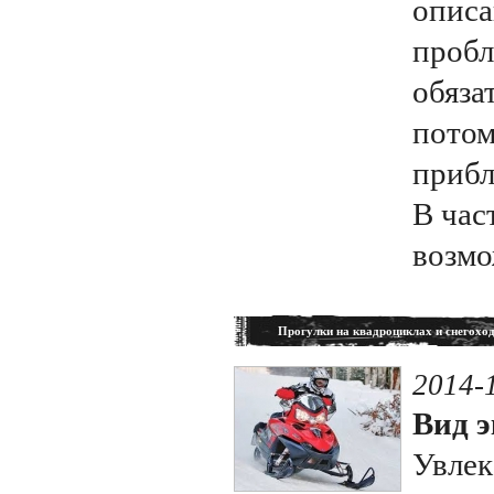
описа
пробл
обяза
потом
прибл
В час
возмо
Прогулки на квадроциклах и снегохо
2014-
Вид э
Увлек