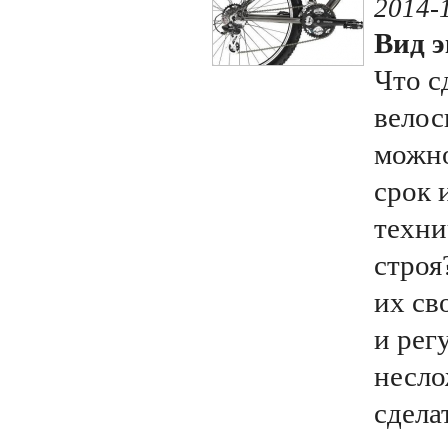
2014-
Вид э
Что с
велос
можно
срок 
техни
строя
их св
и рег
несло
сдела