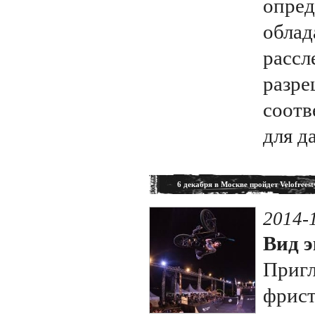
опред
облад
рассл
разре
соотв
для д
6 декабря в Москве пройдет Velofreest
2014-
Вид э
Приг
фрист