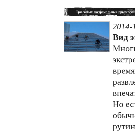
Три самых экстремальных профессии
2014-
Вид э
Мног
экстр
время
развл
впеча
Но ест
обычн
рутин