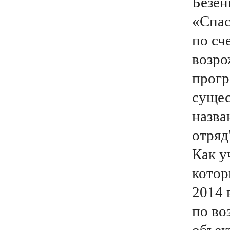
Безен
«Спас
по сч
возро
прогр
сущес
назва
отряд
Как у
котор
2014 
по во