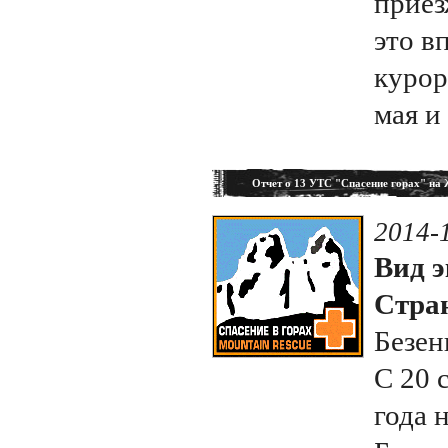
приез
это в
курор
мая и
Отчет о 13 УТС "Спасение горах" на 
2014-
Вид э
Стран
Безен
C 20 
года 