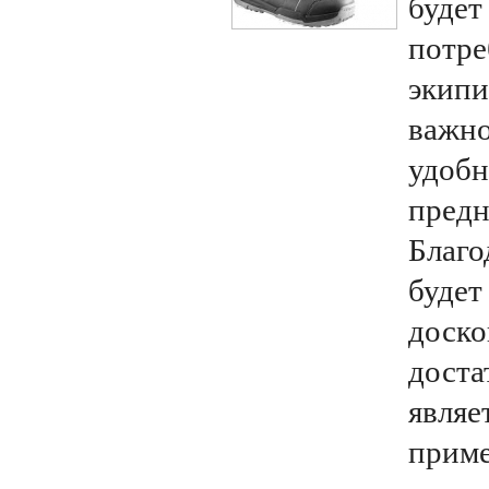
будет
потре
экипи
важно
удобн
предн
Благо
будет
доско
доста
являе
приме