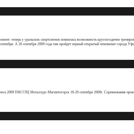
мент: теперь у уральских спортсменов появилась возможность круглогодично трениров
 сентября. А 26 сентября 2009 года там пройдет первый открытый чемпионат города Уф
еса 2009 DHI ГЛЦ Металлург-Магнитогорск 18-20 сентября 2009г. Cоревнования прово