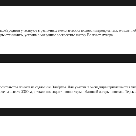
нашей родины участвуют в различных экологических акциях и мероприятиях, очищая поб
ры отличились, устроив в минувшее воскресенье чистку Волги от мусора.
роительства приюта на седловине Эльбруса. Для участия в экспедиции приглашаются у
те на высоте 5300 м, а также комендант и волонтеры в базовый лагерь в поселке Терско