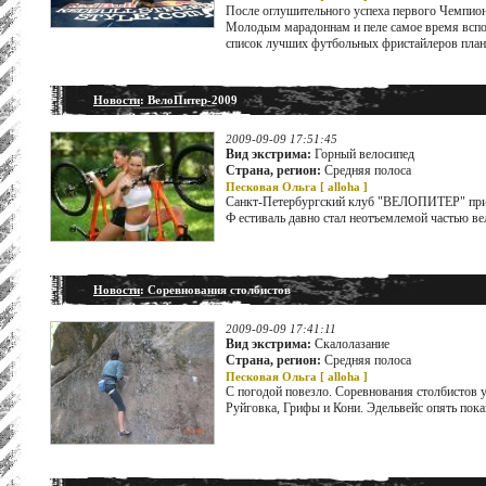
После оглушительного успеха первого Чемпиона
Молодым марадоннам и пеле самое время вспомн
список лучших футбольных фристайлеров план
Новости
: ВелоПитер-2009
2009-09-09 17:51:45
Вид экстрима:
Горный велосипед
Страна, регион:
Средняя полоса
Песковая Ольга [
alloha
]
Санкт-Петербургский клуб "ВЕЛОПИТЕР" пригл
Ф естиваль давно стал неотъемлемой частью ве
Новости
: Соревнования столбистов
2009-09-09 17:41:11
Вид экстрима:
Скалолазание
Страна, регион:
Средняя полоса
Песковая Ольга [
alloha
]
С погодой повезло. Соревнования столбистов у
Руйговка, Грифы и Кони. Эдельвейс опять показ