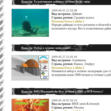
Новости
: Тольяттинские дайверы сделают Волгу чище
2009-06-01 22:56:08
Вид экстрима:
Дайвинг
Страна, регион:
Средняя полоса
Песковая Ольга [
alloha
]
Нередко дайверы со всех регионов и областей 
возможного мусора. Вот и тольяттинские дайве
Новости
: Набор в летнюю экспедицию
2009-05-27 22:05:44
Вид экстрима:
Альпинизм
Страна, регион:
Кавказ, Эльбрус
Песковая Ольга [
alloha
]
Начинается набор в летнюю экспедицию для ст
на вершины выше 5000 метров и готовые к рабо
Новости
: BMX/Маунтинбайк: Кто лучший в BMX и MTB битвах?
2009-05-26 02:56:54
Вид экстрима:
BMX street & freestyle
Страна, регион:
Москва