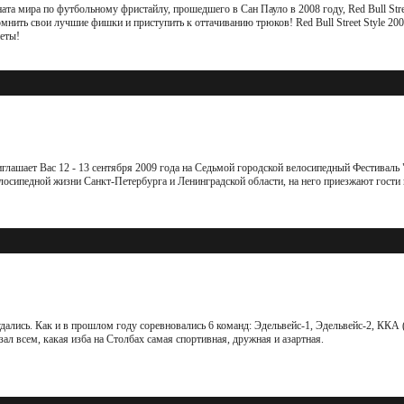
та мира по футбольному фристайлу, прошедшего в Сан Пауло в 2008 году, Red Bull Stree
ить свои лучшие фишки и приступить к оттачиванию трюков! Red Bull Street Style 2009
еты!
ашает Вас 12 - 13 сентября 2009 года на Седьмой городской велосипедный Фестиваль
лосипедной жизни Санкт-Петербурга и Ленинградской области, на него приезжают гости 
дались. Как и в прошлом году соревновались 6 команд: Эдельвейс-1, Эдельвейс-2, ККА 
ал всем, какая изба на Столбах самая спортивная, дружная и азартная.