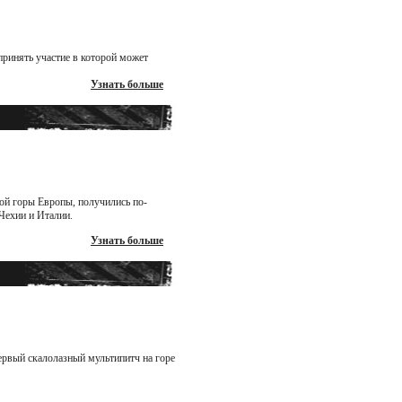
принять участие в которой может
Узнать больше
кой горы Европы, получились по-
Чехии и Италии.
Узнать больше
ервый скалолазный мультипитч на горе