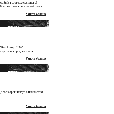
t Style возвращается вновь!
 это их шанс вписать своё имя в
Узнать больше
 "ВелоПитер-2009"!
из разных городов страны.
Узнать больше
(Красноярский клуб альпинистов),
Узнать больше