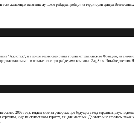
и всех желающих на звание лучшего райдера пройдут на территории центра Всесезонны
льма "Ажиотаж", и в конце весны съемочная группа отправилась во Францию, на знамен
а продолжили съемки и покатались с про-райдерами компании Zag Skis. Читайте дневник 
и осенью 2003 года, тогда я снимал репортаж про будущих звезд серфинга, двух индоне
 серфинга, куда не ступает нога туриста, т.е. для местных. До этого мне казалось, такая 
.