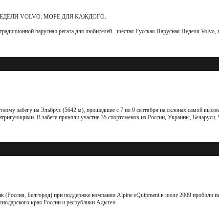
ДЕЛИ VOLVO: МОРЕ ДЛЯ КАЖДОГО.
традиционной парусная регата для любителей - шестая Русская Парусная Неделя Volvo, 
ному забегу на Эльбрус (5642 м), прошедшие с 7 по 9 сентября на склонах самой высо
ригующими. В забеге приняли участие 35 спортсменов из России, Украины, Беларуси, 
 (Россия, Белгород) при поддержке компании Alpine eQuipment в июле 2009 пробили п
снодарского края России и республики Адыгеи.