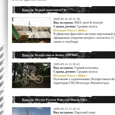
Новости
: Водный трамплин в Уфе
2009-09-16 18:31:58
Вид экстрима:
BMX street & freestyle
Страна, регион:
Средняя полоса
Песковая Ольга [
alloha
]
В уфимском фристайле наступил переломный мо
официальное открытие которого состоялось 12
лыжах и сноуборде.
Новости
: Велофестиваль Колеса 2009 DHI
2009-09-14 15:59:42
Вид экстрима:
Горный велосипед
Страна, регион:
Средняя полоса
Песковая Ольга [
alloha
]
Положение о соревнованиях Велофестиваль Кол
территории ГЛЦ Металлург-Магнитогорск .
Новости
: Шестая Русская Парусная неделя Volvo
2009-09-13 15:20:53
Вид экстрима:
Парусный спорт