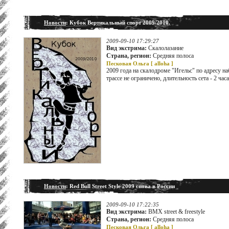
Новости
: Кубок Вертикальный спорт 2009/2010.
2009-09-10 17:29:27
Вид экстрима:
Скалолазание
Страна, регион:
Средняя полоса
Песковая Ольга [
alloha
]
2009 года на скалодроме "Игельс" по адресу н
трассе не ограничено, длительность сета - 2 ча
Новости
: Red Bull Street Style 2009 снова в России
2009-09-10 17:22:35
Вид экстрима:
BMX street & freestyle
Страна, регион:
Средняя полоса
Песковая Ольга [
alloha
]