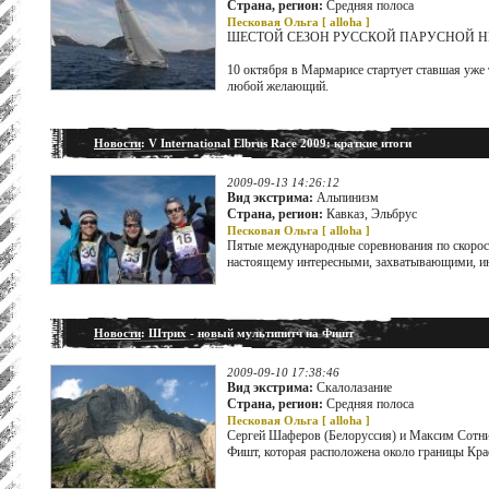
Страна, регион:
Средняя полоса
Песковая Ольга [
alloha
]
ШЕСТОЙ СЕЗОН РУССКОЙ ПАРУСНОЙ НЕ
10 октября в Мармарисе стартует ставшая уже 
любой желающий.
Новости
: V International Elbrus Race 2009: краткие итоги
2009-09-13 14:26:12
Вид экстрима:
Альпинизм
Страна, регион:
Кавказ, Эльбрус
Песковая Ольга [
alloha
]
Пятые международные соревнования по скорост
настоящему интересными, захватывающими, инт
Новости
: Штрих - новый мультипитч на Фишт
2009-09-10 17:38:46
Вид экстрима:
Скалолазание
Страна, регион:
Средняя полоса
Песковая Ольга [
alloha
]
Сергей Шаферов (Белоруссия) и Максим Сотник
Фишт, которая расположена около границы Кра