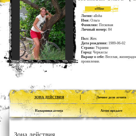
offline
Логин:
alloha
Имя:
Ольга
Фамилия:
Песковая
Личный номер:
84
Пол:
Жен.
Дата рождения:
1989-06-02
Страна:
Украина
Город:
Черкассы
Вкраце о себе:
Веселая, жизнерадо
проявлении.
ЗОНА ДЕЙСТВИЯ
Личное дело агента
Напарники агента
Агент продает
Зона действия