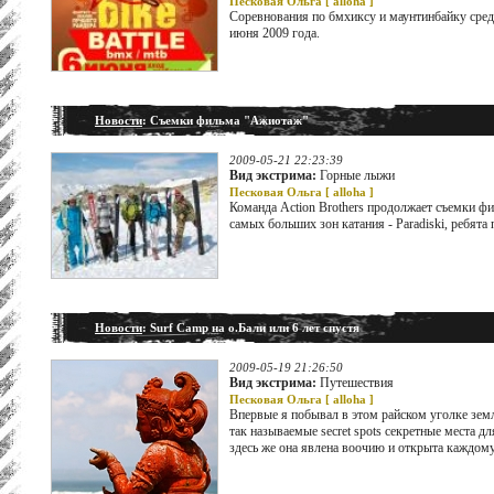
Песковая Ольга [
alloha
]
Соревнования по бмхиксу и маунтинбайку сред
июня 2009 года.
Новости
: Съемки фильма "Ажиотаж"
2009-05-21 22:23:39
Вид экстрима:
Горные лыжи
Песковая Ольга [
alloha
]
Команда Action Brothers продолжает съемки фи
самых больших зон катания - Paradiski, ребят
Новости
: Surf Camp на о.Бали или 6 лет спустя
2009-05-19 21:26:50
Вид экстрима:
Путешествия
Песковая Ольга [
alloha
]
Впервые я побывал в этом райском уголке земл
так называемые secret spots секретные места для
здесь же она явлена воочию и открыта каждому