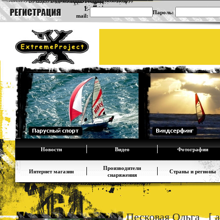
E-
Пароль:
mail:
Новости
Видео
Фотографии
Производители
Интернет магазин
Страны и регионы
снаряжения
Песковая Ольга [ al