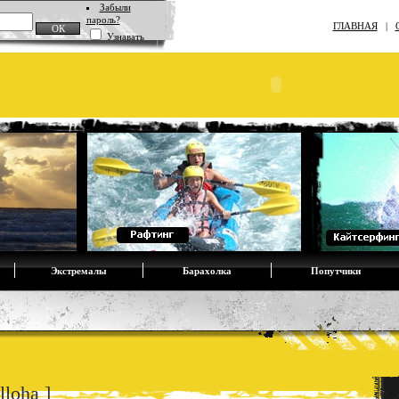
Забыли
пароль?
ГЛАВНАЯ
|
Узнавать
Экстремалы
Барахолка
Попутчики
loha ]