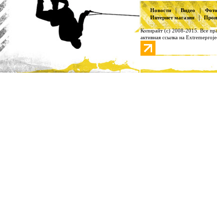
|
|
Новости
Видео
Фот
|
Интернет магазин
Прои
Копирайт (с) 2008-2015. Все п
активная ссылка на Extremeproje