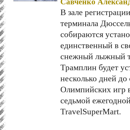
Савченко Алексан
В зале регистраци
терминала Дюссел
собираются устано
единственный в св
снежный лыжный т
Трамплин будет уст
несколько дней до
Олимпийских игр в
седьмой ежегодно
TravelSuperMart.