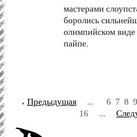
мастерами слоупст
боролись сильней
олимпийском виде 
пайпе.
Предыдущая
...
6
7
8
16
...
След