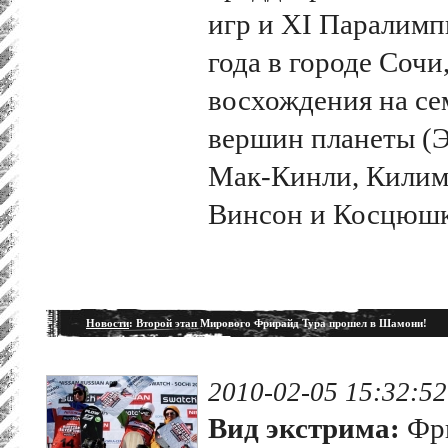
игр и XI Паралимп
года в городе Соч
восхождения на с
вершин планеты (Э
Мак-Кинли, Килим
Винсон и Косцюшк
Новости
: Второй этап Мирового Фрирайд Тура прошел в Шамони!
2010-02-05 15:32:52
Вид экстрима:
Фр