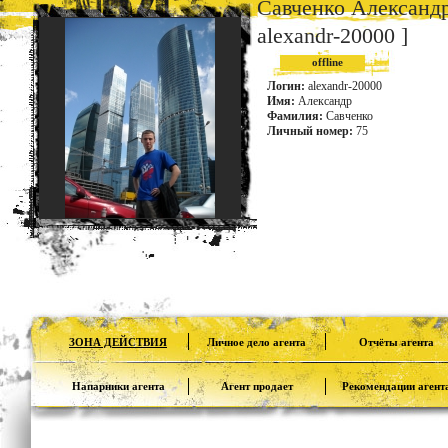
Савченко Александ
alexandr-20000 ]
offline
Логин:
alexandr-20000
Имя:
Александр
Фамилия:
Савченко
Личный номер:
75
ЗОНА ДЕЙСТВИЯ
Личное дело агента
Отчёты агента
Напарники агента
Агент продает
Рекомендации агент