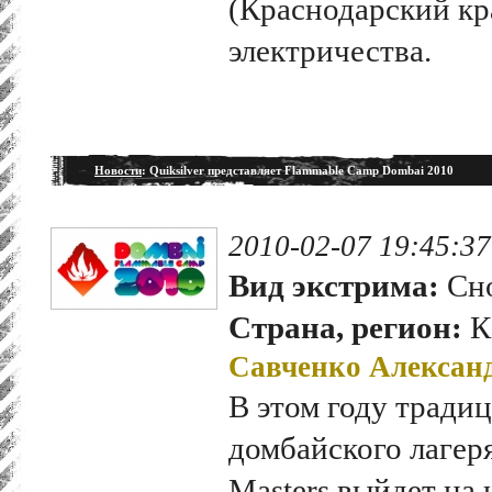
(Краснодарский кр
электричества.
Новости
: Quiksilver представляет Flammable Camp Dombai 2010
2010-02-07 19:45:37
Вид экстрима:
Сно
Страна, регион:
К
Савченко Алексан
В этом году тради
домбайского лагеря
Masters выйдет на 