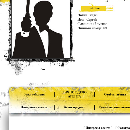
offline
Логин:
sergei
Имя:
Сергей
Фамилия:
Романов
Личный номер:
69
ЛИЧНОЕ ДЕЛО
Зона действия
Отчёты агента
АГЕНТА
Напарники агента
Агент продает
Рекомендации агент
[ Интересы агента ]
[ Фотогра