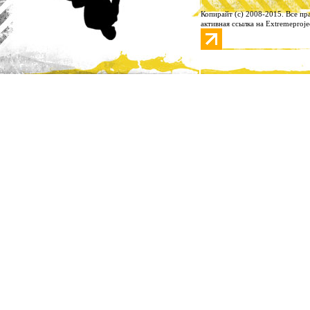
Копирайт (с) 2008-2015. Все п
активная ссылка на Extremeproje