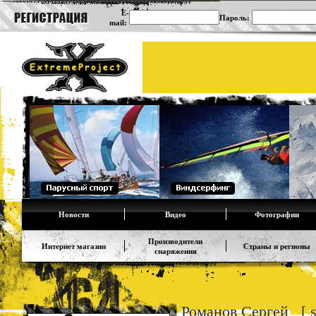
E-
Пароль:
mail:
Новости
Видео
Фотографии
Производители
Интернет магазин
Страны и регионы
снаряжения
Романов Сергей [ se