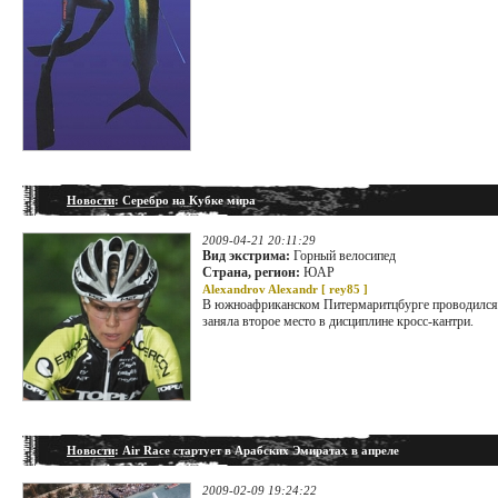
Новости
: Серебро на Кубке мира
2009-04-21 20:11:29
Вид экстрима:
Горный велосипед
Страна, регион:
ЮАР
Alexandrov Alexandr [
rey85
]
В южноафриканском Питермаритцбурге проводился п
заняла второе место в дисциплине кросс-кантри.
Новости
: Air Race стартует в Арабских Эмиратах в апреле
2009-02-09 19:24:22