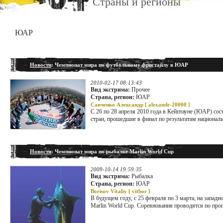
Страны и регионы
ЮАР
Новости
: Чемпионат мира по футбольному фристайлу в ЮАР
2010-02-17 08:13:43
Вид экстрима:
Прочее
Страна, регион:
ЮАР
Савченко Александр [
alexandr-20000
]
С 26 по 28 апреля 2010 года в Кейптауне (ЮАР) сос
стран, прошедшие в финал по результатам национал
Новости
: Чемпионат мира по рыбалке Marlin World Cup
2009-10-14 19:59:35
Вид экстрима:
Рыбалка
Страна, регион:
ЮАР
Borisov Vitaliy [
vitbor
]
В будущем году, с 25 февраля по 3 марта, на запа
Marlin World Cup. Соревнования проводятся по про