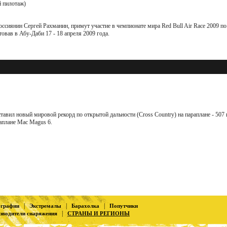
й пилотаж)
оссиянин Сергей Рахманин, примут участие в чемпионате мира Red Bull Air Race 2009 п
овав в Абу-Даби 17 - 18 апреля 2009 года.
авил новый мировой рекорд по открытой дальности (Cross Country) на параплане - 507 
аплане Mac Magus 6.
|
|
|
ографии
Экстремалы
Барахолка
Попутчики
|
зводители снаряжения
СТРАНЫ И РЕГИОНЫ