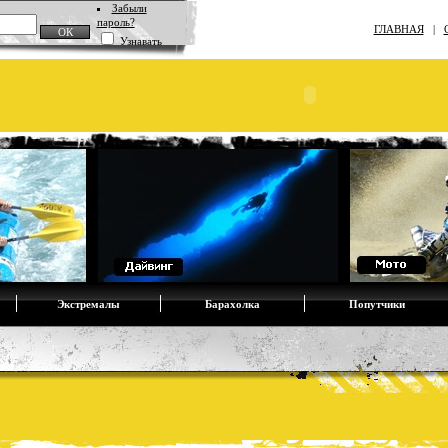
Забыли
пароль?
ГЛАВНАЯ
|
Узнавать
Экстремалы
Барахолка
Попутчики