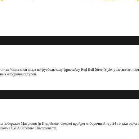
тоится Чемпионат мира по футбольному фристайлу Red Bull Street Style, участниками кот
ьных отборочных туров.
дном побережье Маврикия (в Индийском океане) пройдет отборочный тур 24-го ежегодног
грамме IGFA Offshore Championship.