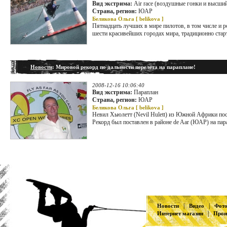
Вид экстрима:
Air race (воздушные гонки и высши
Страна, регион:
ЮАР
Беликова Ольга [
belikova
]
Пятнадцать лучших в мире пилотов, в том числе и р
шести красивейших городах мира, традиционно старт
Новости
: Мировой рекорд по дальности перелета на параплане!
2008-12-16 10:06:40
Вид экстрима:
Параплан
Страна, регион:
ЮАР
Беликова Ольга [
belikova
]
Невил Хьюлетт (Nevil Hulett) из Южной Африки пост
Рекорд был поставлен в районе de Aar (ЮАР) на пар
|
|
Новости
Видео
Фот
|
Интернет магазин
Прои