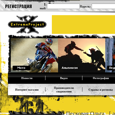
E-
Пароль:
mail:
Новости
Видео
Фотографии
Производители
Интернет магазин
Страны и регионы
снаряжения
Песковая Ольга [ al