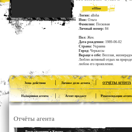
offline
Логин:
alloha
Имя:
Ольга
Фамилия:
Песковая
Личный номер:
84
Пол:
Жен.
Дата рождения:
1989-06-02
Страна:
Украина
Город:
Черкассы
Вкраце о себе:
Веселая, жизнерадо
Люблю активный отдых на природе 
любом его проявлении.
Зона действия
Личное дело агента
ОТЧЁТЫ АГЕНТА
Напарники агента
Агент продает
Рекомендации агент
Отчёты агента
Роуп-джампинг в Крыму