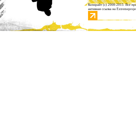
Копирайт (с) 2008-2015. Все п
активная ссылка на Extremeproje